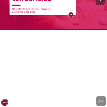
Do
No solo las seguimos... también
queremos crearlas
gi
u